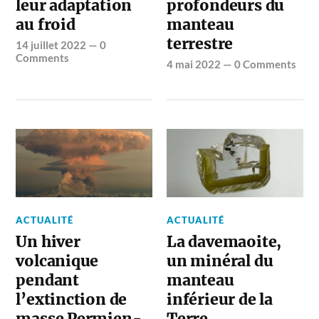
leur adaptation
profondeurs du
au froid
manteau
terrestre
14 juillet 2022
—
0
Comments
4 mai 2022
—
0 Comments
ACTUALITÉ
ACTUALITÉ
Un hiver
La davemaoite,
volcanique
un minéral du
pendant
manteau
l’extinction de
inférieur de la
masse Permien-
Terre