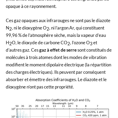
opaque à ce rayonnement.
Ces gaz opaques aux infrarouges ne sont pas le diazote
N
, ni le dioxygène O
, ni l’argon Ar, qui constituent
2
2
99,96 % de l’atmosphère sèche, mais la vapeur d’eau
H
O, le dioxyde de carbone CO
, l’ozone O
et
2
2
3
d’autres gaz. Ces
gaz à effet de serre
sont constitués de
molécules à trois atomes dont les modes de vibration
modifient le moment dipolaire électrique (la répartition
des charges électriques). Ils peuvent par conséquent
absorber et émettre des infrarouges. Le diazote et le
dioxygène n’ont pas cette propriété.