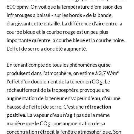
800 ppmv. On voit que la température d’émission des
infrarouges a baissé « sur les bords » de la bande,
élargissant cette entaille. La différence d’aire entre la
courbe bleue et la courbe rouge est un peu plus
importante qu’entre la courbe bleue et la courbe noire.
L’effet de serre a donc été augmenté.
En tenant compte de tous les phénomènes qui se
produisent dans l
’
atmosphère, on estime à 3,7 W/m²
l
’
effet d
’
un doublement de la teneur en CO
. Le
2
réchauffement de la troposphère provoque une
augmentation de la teneur en vapeur d
’
eau, d
’
où une
hausse de l
’
effet de serre. C
’
est une
rétroaction
positive
. La vapeur d
’
eau n
’
agit pas de la même
manière que le CO
: une augmentation de sa
2
concentration rétrécit la fenêtre atmosphérique. Son