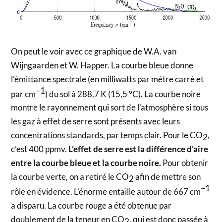
On peut le voir avec ce graphique de W.A. van
Wijngaarden et W. Happer. La courbe bleue donne
l’émittance spectrale (en milliwatts par mètre carré et
–1
par cm
) du sol à 288,7 K (15,5 °C). La courbe noire
montre le rayonnement qui sort de l’atmosphère si tous
les gaz à effet de serre sont présents avec leurs
concentrations standards, par temps clair. Pour le CO
,
2
c’est 400 ppmv.
L’effet de serre est la différence d’aire
entre la courbe bleue et la courbe noire.
Pour obtenir
la courbe verte, on a retiré le CO
afin de mettre son
2
–1
rôle en évidence. L’énorme entaille autour de 667 cm
a disparu. La courbe rouge a été obtenue par
doublement de la teneur en CO
, qui est donc passée à
2