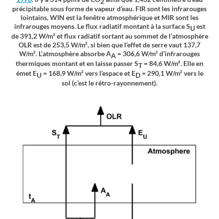
2
précipitable sous forme de vapeur d’eau. FIR sont les infrarouges
lointains, WIN est la fenêtre atmosphérique et MIR sont les
infrarouges moyens.
Le flux radiatif montant à la surface S
est
U
de 391,2 W/m² et flux radiatif sortant au sommet de l’atmosphère
OLR est de 253,5 W/m², si bien que l’effet de serre vaut 137,7
W/m².
L’atmosphère absorbe A
= 306,6 W/m² d’infrarouges
A
thermiques montant et en laisse passer S
= 84,6 W/m². Elle en
T
émet E
= 168,9 W/m² vers l’espace et E
= 290,1 W/m² vers le
U
D
sol (c’est le
rétro-rayonnement
).