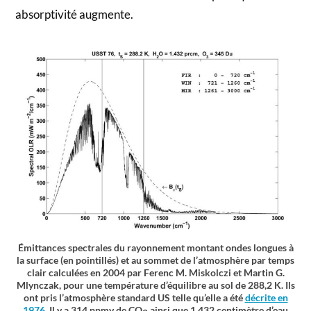
absorptivité augmente.
Émittances spectrales du rayonnement montant ondes longues à
la surface (en pointillés) et au sommet de l’atmosphère par temps
clair calculées en 2004 par Ferenc M. Miskolczi et Martin G.
Mlynczak, pour une température d’équilibre au sol de 288,2 K. Ils
ont pris l’atmosphère standard US telle qu’elle a été
décrite en
1976
. Il y a 314 ppmv de CO
ainsi que 1,432 centimètre d’eau