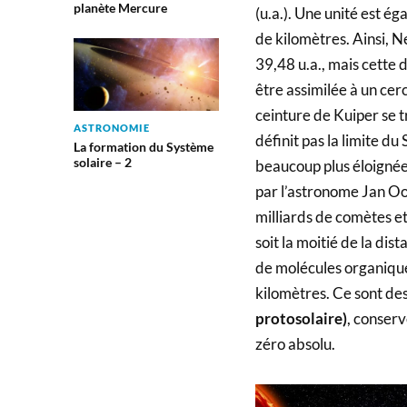
planète Mercure
(u.a.). Une unité est éga
de kilomètres. Ainsi, Ne
39,48 u.a., mais cette 
être assimilée à un cerc
ceinture de Kuiper se tr
ASTRONOMIE
définit pas la limite d
La formation du Système
solaire – 2
beaucoup plus éloignée
par l’astronome Jan Oo
milliards de comètes et
soit la moitié de la dis
de molécules organiques
kilomètres. Ce sont des
protosolaire)
, conserv
zéro absolu.