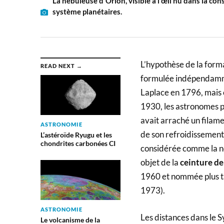
La nébuleuse d'Orion, visible à l'œil nu dans la cons
système planétaires.
L’hypothèse de la forma
READ NEXT →
formulée indépendamm
Laplace en 1796, mais c
1930, les astronomes pe
avait arraché un filame
ASTRONOMIE
de son refroidissement.
L’astéroïde Ryugu et les
chondrites carbonées CI
considérée comme la ne
objet de la
ceinture de
1960 et nommée plus t
1973).
ASTRONOMIE
Les distances dans le 
Le volcanisme de la