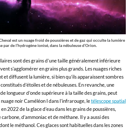
Cheval est un nuage froid de poussières et de gaz qui occulte la lumière
e par de l’hydrogène ionisé, dans la nébuleuse d’Orion.
llaires sont des grains d’une taille généralement inférieure
vent s’agglomérer en grains plus grands. Les nuages riches
 et diffusent la lumière, si bien qu’ils apparaissent sombres
constitués d’étoiles et de nébuleuses. En revanche, une
 de longueur d’onde supérieure à la taille des grains, peut
 nuage noir Caméléon I dans l’infrarouge, le
télescope spatial
 en 2022 de la glace d’eau dans les grains de poussières,
e carbone, d’ammoniac et de méthane. Il y a aussi des
ont le méthanol. Ces glaces sont habituelles dans les zones