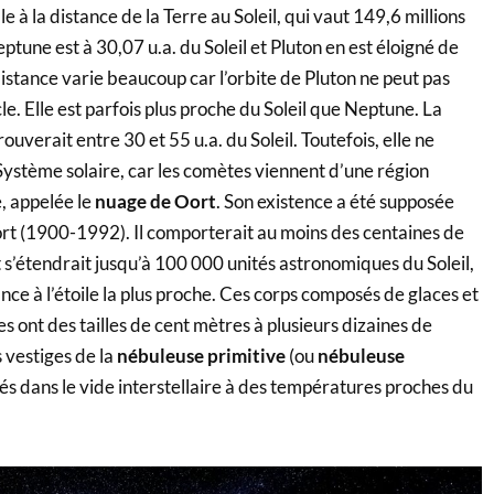
le à la distance de la Terre au Soleil, qui vaut 149,6 millions
ptune est à 30,07 u.a. du Soleil et Pluton en est éloigné de
distance varie beaucoup car l’orbite de Pluton ne peut pas
le. Elle est parfois plus proche du Soleil que Neptune. La
ouverait entre 30 et 55 u.a. du Soleil. Toutefois, elle ne
u Système solaire, car les comètes viennent d’une région
, appelée le
nuage de Oort
. Son existence a été supposée
rt (1900-1992). Il comporterait au moins des centaines de
 s’étendrait jusqu’à 100 000 unités astronomiques du Soleil,
tance à l’étoile la plus proche. Ces corps composés de glaces et
 ont des tailles de cent mètres à plusieurs dizaines de
 vestiges de la
nébuleuse primitive
(ou
nébuleuse
és dans le vide interstellaire à des températures proches du