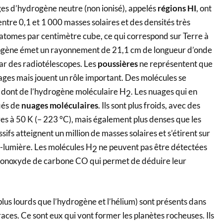
ges d’hydrogène neutre (non ionisé), appelés
régions HI
, ont
tre 0,1 et 1 000 masses solaires et des densités très
e atomes par centimètre cube, ce qui correspond sur Terre à
rogène émet un rayonnement de 21,1 cm de longueur d’onde
par des radiotélescopes. Les
poussières
ne représentent que
ages mais jouent un rôle important. Des molécules se
, dont de l’hydrogène moléculaire H
. Les nuages qui en
2
iés de
nuages moléculaires
. Ils sont plus froids, avec des
es à 50 K (– 223 °C), mais également plus denses que les
sifs atteignent un million de masses solaires et s’étirent sur
-lumière. Les molécules H
ne peuvent pas être détectées
2
 monoxyde de carbone CO qui permet de déduire leur
lus lourds que l’hydrogène et l’hélium) sont présents dans
races. Ce sont eux qui vont former les planètes rocheuses. Ils