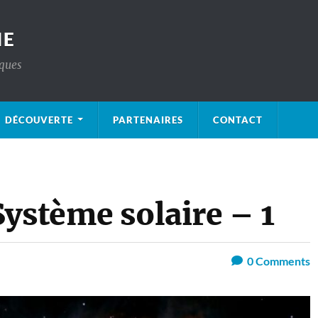
IE
iques
DÉCOUVERTE
PARTENAIRES
CONTACT
ystème solaire – 1
0
Comments