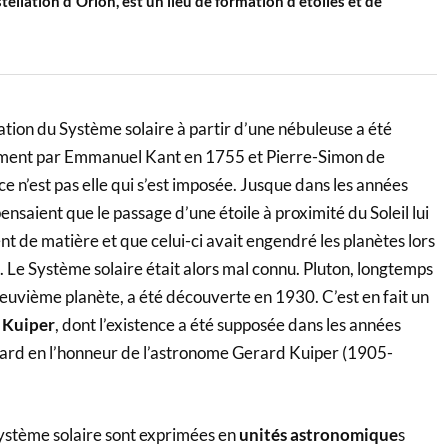
tellation d'Orion, est un lieu de formation d'étoiles et de
tion du Système solaire à partir d’une nébuleuse a été
ent par Emmanuel Kant en 1755 et Pierre-Simon de
e n’est pas elle qui s’est imposée. Jusque dans les années
nsaient que le passage d’une étoile à proximité du Soleil lui
nt de matière et que celui-ci avait engendré les planètes lors
 Le Système solaire était alors mal connu. Pluton, longtemps
uvième planète, a été découverte en 1930. C’est en fait un
 Kuiper
, dont l’existence a été supposée dans les années
ard en l’honneur de l’astronome Gerard Kuiper (1905-
Système solaire sont exprimées en
unités astronomique
s