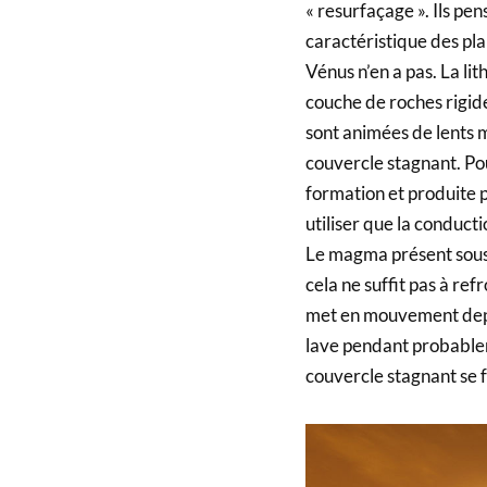
« resurfaçage ». Ils pe
caractéristique des pl
Vénus n’en a pas. La lit
couche de roches rigide
sont animées de lents
couvercle stagnant. Po
formation et produite p
utiliser que la conduct
Le magma présent sous l
cela ne suffit pas à re
met en mouvement depui
lave pendant probablem
couvercle stagnant se f