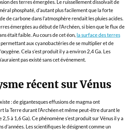
rosion des terres émergées. Le ruissellement dissolvait de
minéral phosphaté, d’autant plus facilement que la forte
de de carbone dans l’atmosphère rendait les pluies acides.
terres émergées au début de l’Archéen, si bien que le flux de
ns était faible. Au cours de cet éon,
la surface des terres
, permettant aux cyanobactéries de se multiplier et de
oxygène. Cela s’est produit il y a environ 2,4 Ga. Les
auraient pas existé sans cet événement.
ysme récent sur Vénus
existe : de gigantesques effusions de magma ont
t la Terre durant l’Archéen et même peut-être durant le
2,5 à 1,6 Ga). Ce phénomène s’est produit sur Vénus il y a
ns d’années. Les scientifiques le désignent comme un