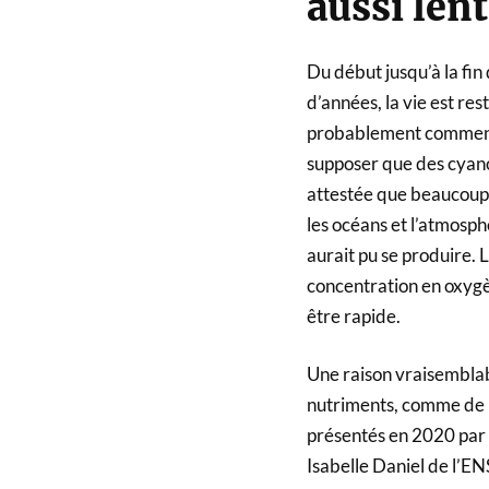
aussi len
Du début jusqu’à la fin 
d’années, la vie est r
probablement commencé
supposer que des cyano
attestée que beaucoup 
les océans et l’atmosp
aurait pu se produire. 
concentration en oxygè
être rapide.
Une raison vraisemblab
nutriments, comme de ph
présentés en 2020 par 
Isabelle Daniel de l’EN