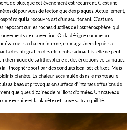
nsent, de plus, que cet évènement est récurrent. C’est une
anètes dépourvues de tectonique des plaques. Actuellement,
hosphère qui la recouvre est d’un seul tenant. C’est une
s reposant sur les roches ductiles de l’asthénosphère, qui
 mouvements de convection. On la désigne comme un
ur évacuer sa chaleur interne, emmagasinée depuis sa
ar la désintégration des éléments radioactifs, elle ne peut
ion thermique de sa lithosphère et des éruptions volcaniques.
a lithosphère sort par des conduits localisés et fixes. Mais
froidir la planète. La chaleur accumulée dans le manteau le
s sa base et provoque en surface d’intenses effusions de
ent quelques dizaines de millions d’années. Un nouveau
orme ensuite et la planète retrouve sa tranquillité.