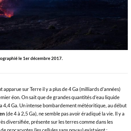
tographié le 1er décembre 2017.
 apparue sur Terre il y a plus de 4 Ga (milliards d’années)
remier éon. On sait que de grandes quantités d’eau liquide
l y a 4,4 Ga. Un intense bombardement météoritique, au début
en
(de 4 à 2,5 Ga), ne semble pas avoir éradiqué la vie. Il y a
très diversifiée, présente sur les terres comme dans les
de procaryotes (les cellules sans noyau) existaient :