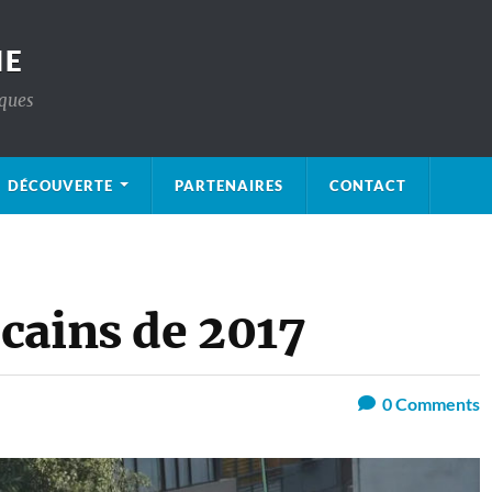
IE
iques
DÉCOUVERTE
PARTENAIRES
CONTACT
cains de 2017
0
Comments