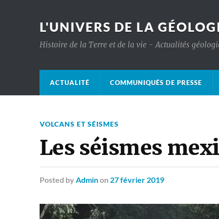
L'UNIVERS DE LA GÉOLOG
Histoire de la Terre et de la vie - Actualités géolog
ACTUALITÉ
COMMUNIQUÉS DE PRESSE
VOLCANS ET SÉISMES
Les séismes mexi
Posted
by
Admin
on
27 février 2019