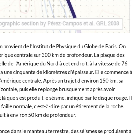
n provient de l’Institut de Physique du Globe de Paris. On
érique centrale sur 300 km de profondeur. La plaque des
lle de l’Amérique du Nord à cet endroit, à la vitesse de 76
e a une cinquante de kilomètres d’épaisseur. Elle commence à
’Amérique centrale. Après un trajet d’environ 150 km, sa
izontale, puis elle replonge brusquement après avoir
à que s’est produit le séisme, indiqué par le disque rouge. Il
faille normale, c’est-à-dire par un étirement de la roche.
uit à environ 50 km de profondeur.
fonce dans le manteau terrestre, des séismes se produisent à