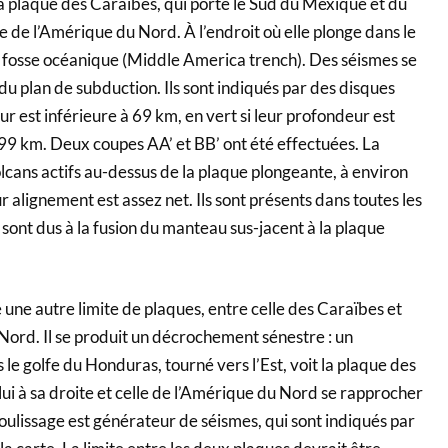
a plaque des Caraïbes, qui porte le Sud du Mexique et du
e de l’Amérique du Nord. À l’endroit où elle plonge dans le
fosse océanique (Middle America trench). Des séismes se
 du plan de subduction. Ils sont indiqués par des disques
ur est inférieure à 69 km, en vert si leur profondeur est
99 km. Deux coupes AA’ et BB’ ont été effectuées. La
cans actifs au-dessus de la plaque plongeante, à environ
r alignement est assez net. Ils sont présents dans toutes les
sont dus à la fusion du manteau sus-jacent à la plaque
e une autre limite de plaques, entre celle des Caraïbes et
Nord. Il se produit un décrochement sénestre : un
le golfe du Honduras, tourné vers l’Est, voit la plaque des
lui à sa droite et celle de l’Amérique du Nord se rapprocher
coulissage est générateur de séismes, qui sont indiqués par