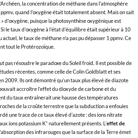
l’Archéen, la concentration de méthane dans l’atmosphère
 ppmv, quand l’oxygène était totalement absent. Mais on sait
sis » d’oxygène, puisque la photosynthèse oxygénique est
i le taux d’oxygène à l’état d’équilibre était supérieur à 10
u actuel, le taux de méthane n’a pas pu dépasser 1 ppmv. Ce
nt tout le Protérozoïque.
t pas résoudre le paradoxe du Soleil froid. Il est possible de
études récentes, comme celle de Colin Goldblatt et ses
en 2009. Ils ont démontré qu’un taux plus élevé de diazote
ouvait accroître l’effet du dioxyde de carbone et du
t du taux entraînerait une hausse des températures
 roches de la croûte terrestre que la subduction a enfouies
dé une trace de ce taux élevé d’azote : des ions nitrate
aux ions potassium K⁺ naturellement présents. L’
effet de
l’absorption des infrarouges que la surface de la Terre émet