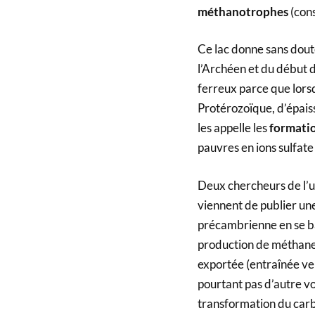
méthanotrophes
(con
Ce lac donne sans doute
l’Archéen et du début d
ferreux parce que lorsq
Protérozoïque, d’épais
les appelle les
formatio
pauvres en ions sulfat
Deux chercheurs de l’u
viennent de publier un
précambrienne en se bas
production de méthane n
exportée (entraînée ver
pourtant pas d’autre vo
transformation du car