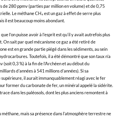
s de 280 ppmv (parties par million en volume) et de 0,75
rielle. Le méthane CH₄ est un gaz à effet de serre plus
is il est beaucoup moins abondant.
e l’on puisse avoir à l’esprit est qu’il y avait autrefois plus
 On sait par quel mécanisme ce gaz a été retiré de
one est en grande partie piégé dans les sédiments, au sein
ydrocarbures. Toutefois, il a été démontré que son taux n’a
(soit 0,3 %) à la fin de l’Archéen et au début du
illiards d’années à 541 millions d’années). Si sa
é supérieure, il aurait immanquablement réagi avec le fer
our former du carbonate de fer, un minéral appelé la sidérite.
race dans les paléosols, dont les plus anciens remontent à
 méthane, mais sa présence dans l’atmosphère terrestre ne