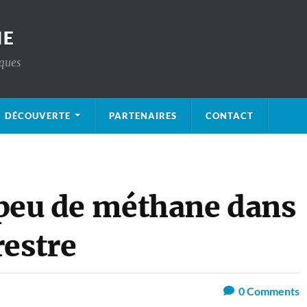
IE
iques
DÉCOUVERTE
PARTENAIRES
CONTACT
u peu de méthane dans
restre
0
Comments