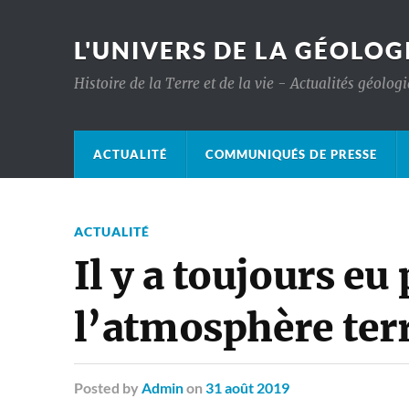
L'UNIVERS DE LA GÉOLOG
Histoire de la Terre et de la vie - Actualités géolog
ACTUALITÉ
COMMUNIQUÉS DE PRESSE
ACTUALITÉ
Il y a toujours e
l’atmosphère ter
Posted
by
Admin
on
31 août 2019