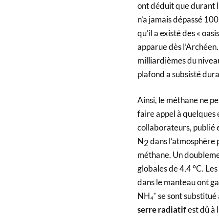
ont déduit que durant 
n’a jamais dépassé 100
qu’il a existé des « oa
apparue dès l’Archéen. S
milliardièmes du nivea
plafond a subsisté dura
Ainsi, le méthane ne peu
faire appel à quelques 
collaborateurs, publié 
N
dans l’atmosphère p
2
méthane. Un doublemen
globales de 4,4 °C. Les
dans le manteau ont gar
NH₄⁺ se sont substitué 
serre radiatif
est dû à 