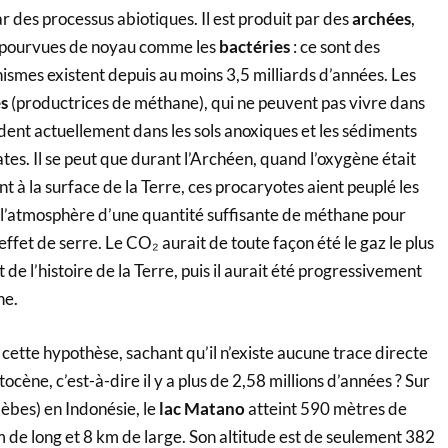
r des processus abiotiques. Il est produit par des
archées
,
dépourvues de noyau comme les
bactéries
: ce sont des
ismes existent depuis au moins 3,5 milliards d’années. Les
s
(productrices de méthane), qui ne peuvent pas vivre dans
dent actuellement dans les sols anoxiques et les sédiments
tes. Il se peut que durant l’Archéen, quand l’oxygène était
nt à la surface de la Terre, ces procaryotes aient peuplé les
 l’atmosphère d’une quantité suffisante de méthane pour
ffet de serre. Le CO₂ aurait de toute façon été le gaz le plus
de l’histoire de la Terre, puis il aurait été progressivement
ne.
ette hypothèse, sachant qu’il n’existe aucune trace directe
tocène, c’est-à-dire il y a plus de 2,58 millions d’années ? Sur
lèbes) en Indonésie, le
lac Matano
atteint 590 mètres de
 de long et 8 km de large. Son altitude est de seulement 382