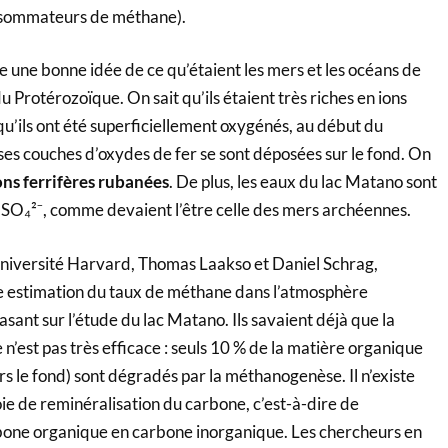
sommateurs de méthane).
 une bonne idée de ce qu’étaient les mers et les océans de
u Protérozoïque. On sait qu’ils étaient très riches en ions
u’ils ont été superficiellement oxygénés, au début du
ses couches d’oxydes de fer se sont déposées sur le fond. On
ns ferrifères rubanées
. De plus, les eaux du lac Matano sont
e SO₄²⁻, comme devaient l’être celle des mers archéennes.
niversité Harvard, Thomas Laakso et Daniel Schrag,
e estimation du taux de méthane dans l’atmosphère
ant sur l’étude du lac Matano. Ils savaient déjà que la
’est pas très efficace : seuls 10 % de la matière organique
s le fond) sont dégradés par la méthanogenèse. Il n’existe
ie de reminéralisation du carbone, c’est-à-dire de
bone organique en carbone inorganique. Les chercheurs en