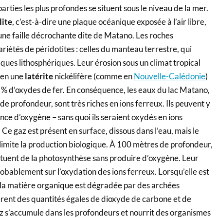
parties les plus profondes se situent sous le niveau de la mer.
lite
, c’est-à-dire une plaque océanique exposée à l’air libre,
 une faille décrochante dite de Matano. Les roches
riétés de péridotites : celles du manteau terrestre, qui
ques lithosphériques. Leur érosion sous un climat tropical
 en une
latérite
nickélifère (comme en
Nouvelle-Calédonie
)
% d’oxydes de fer. En conséquence, les eaux du lac Matano,
de profondeur, sont très riches en ions ferreux. Ils peuvent y
ence d’oxygène – sans quoi ils seraient oxydés en ions
 Ce gaz est présent en surface, dissous dans l’eau, mais le
mite la production biologique. À 100 mètres de profondeur,
ctuent de la photosynthèse sans produire d’oxygène. Leur
bablement sur l’oxydation des ions ferreux. Lorsqu’elle est
, la matière organique est dégradée par des archées
rent des quantités égales de dioxyde de carbone et de
 s’accumule dans les profondeurs et nourrit des organismes