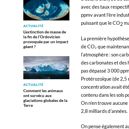
avec des taux respectif
ppmv avant l’ère indust
puissant que le CO
ma
2
ACTUALITÉ
L’extinction de masse de
la fin de l’Ordovicien
La première hypothèse qu
provoquée par un impact
de CO₂ que maintenant.
géant ?
l’atmosphère : son carb
des carbonates et des h
pas dépassé 3 000 ppmv 
Protérozoïque (de 2,5 m
ACTUALITÉ
concentration avait ét
Comment les animaux
contenu dans les sols p
ont survécu aux
glaciations globales de la
On n’en trouve aucune t
Terre
2,8 milliards d’années.
On pense également au