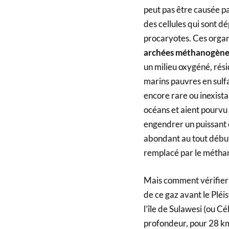
peut pas être causée pa
des cellules qui sont 
procaryotes. Ces organ
archées méthanogène
un milieu oxygéné, rési
marins pauvres en sulfa
encore rare ou inexista
océans et aient pourvu
engendrer un puissant e
abondant au tout début 
remplacé par le métha
Mais comment vérifier c
de ce gaz avant le Pléis
l’île de Sulawesi (ou Cé
profondeur, pour 28 km