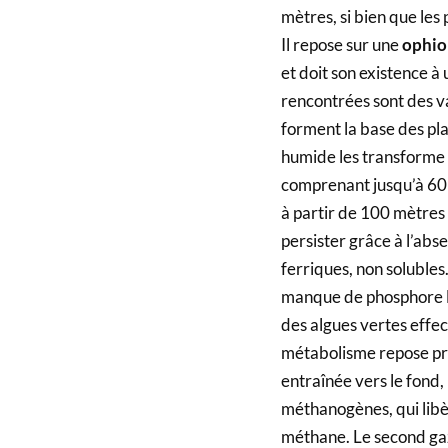
mètres, si bien que les 
Il repose sur une
ophio
et doit son existence à
rencontrées sont des va
forment la base des pla
humide les transforme
comprenant jusqu’à 60 
à partir de 100 mètres 
persister grâce à l’abs
ferriques, non solubles.
manque de phosphore li
des algues vertes effe
métabolisme repose pro
entraînée vers le fond
méthanogènes, qui libè
méthane. Le second gaz