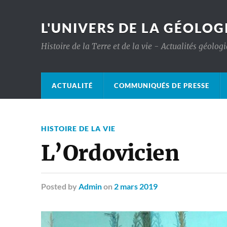
L'UNIVERS DE LA GÉOLOG
Histoire de la Terre et de la vie - Actualités géolog
ACTUALITÉ
COMMUNIQUÉS DE PRESSE
HISTOIRE DE LA VIE
L’Ordovicien
Posted
by
Admin
on
2 mars 2019