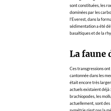
sont constituées, les r
dominées par les carbo
l’Everest, dans la for
sédimentation a été détr
basaltiques et de la rhy
La faune 
Ces transgressions ont é
cantonnée dans les mer
était encore très larg
actuels existaient déjà 
brachiopodes, les moll
actuellement, sont des
symétrie n’est pas la m