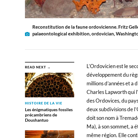
Reconstitution de la faune ordovicienne. Fritz Ge
palaeontological exhibition, ordovician, Washingto
L’Ordovicien est le sec
READ NEXT →
développement du règn
millions d’années et a 
Charles Lapworth qui l’
des Ordovices, du pays 
HISTOIRE DE LA VIE
deux subdivisions de l
Les énigmatiques fossiles
précambriens de
doit son nom à Tremado
Doushantuo
Ma), à son sommet, a ét
même région. Elle conti