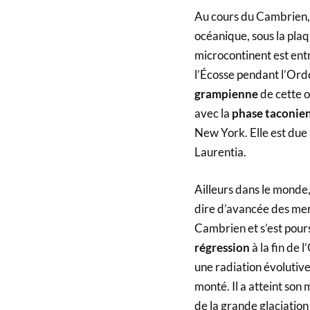
Au cours du Cambrien, l
océanique, sous la plaqu
microcontinent est entr
l’Écosse pendant l’Ord
grampienne
de cette o
avec la
phase taconie
New York. Elle est due à
Laurentia.
Ailleurs dans le monde
dire d’avancée des mer
Cambrien et s’est poursu
régression
à la fin de
une radiation évolutive
monté. Il a atteint so
de la grande glaciatio