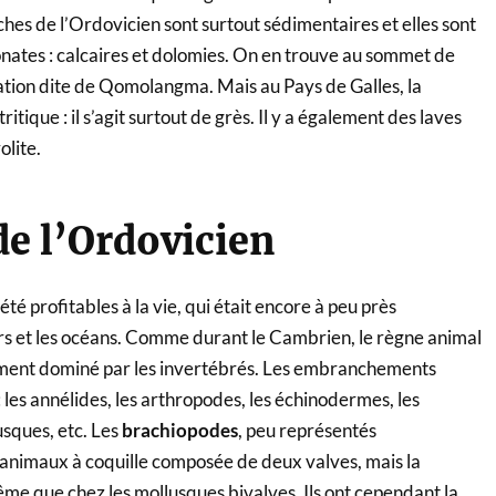
oches de l’Ordovicien sont surtout sédimentaires et elles sont
nates : calcaires et dolomies. On en trouve au sommet de
mation dite de Qomolangma. Mais au Pays de Galles, la
itique : il s’agit surtout de grès. Il y a également des laves
olite.
de l’Ordovicien
té profitables à la vie, qui était encore à peu près
s et les océans. Comme durant le Cambrien, le règne animal
ement dominé par les invertébrés. Les embranchements
: les annélides, les arthropodes, les échinodermes, les
usques, etc. Les
brachiopodes
, peu représentés
 animaux à coquille composée de deux valves, mais la
ême que chez les mollusques bivalves. Ils ont cependant la