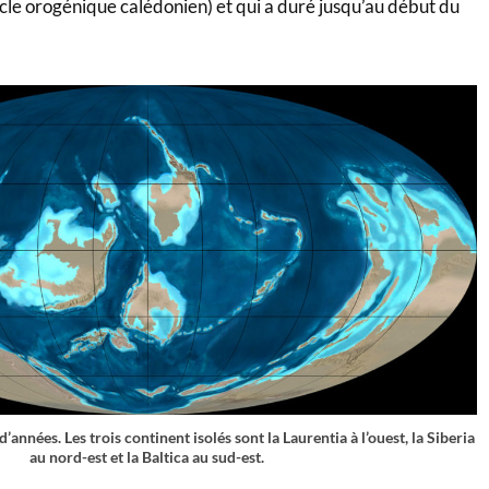
ycle orogénique calédonien) et qui a duré jusqu’au début du
 d’années. Les trois continent isolés sont la Laurentia à l’ouest, la Siberia
au nord-est et la Baltica au sud-est.