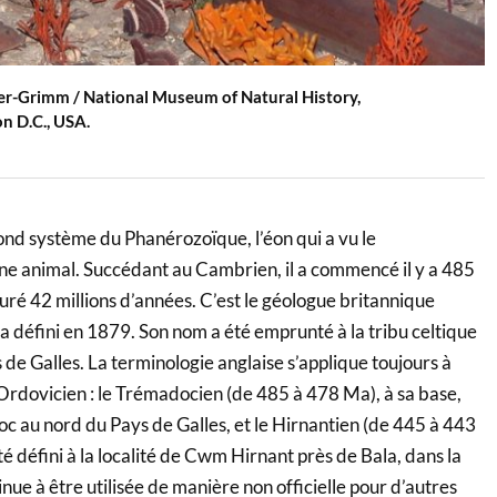
ller-Grimm / National Museum of Natural History,
n D.C., USA.
ond système du Phanérozoïque, l’éon qui a vu le
e animal. Succédant au Cambrien, il a commencé il y a 485
duré 42 millions d’années. C’est le géologue britannique
a défini en 1879. Son nom a été emprunté à la tribu celtique
de Galles. La terminologie anglaise s’applique toujours à
’Ordovicien : le Trémadocien (de 485 à 478 Ma), à sa base,
c au nord du Pays de Galles, et le Hirnantien (de 445 à 443
é défini à la localité de Cwm Hirnant près de Bala, dans la
nue à être utilisée de manière non officielle pour d’autres