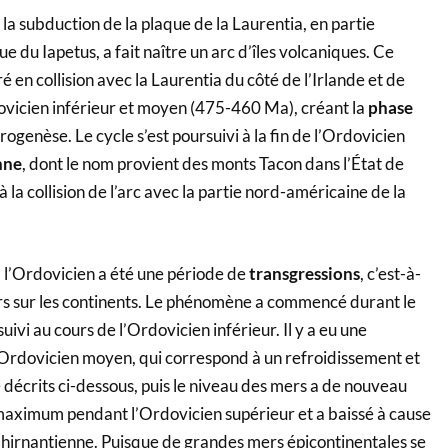
a subduction de la plaque de la Laurentia, en partie
e du Iapetus, a fait naître un arc d’îles volcaniques. Ce
é en collision avec la Laurentia du côté de l’Irlande et de
ovicien inférieur et moyen (475-460 Ma), créant la
phase
rogenèse. Le cycle s’est poursuivi à la fin de l’Ordovicien
nne
, dont le nom provient des monts Tacon dans l’État de
 la collision de l’arc avec la partie nord-américaine de la
, l’Ordovicien a été une période de
transgressions
, c’est-à-
s sur les continents. Le phénomène a commencé durant le
ivi au cours de l’Ordovicien inférieur. Il y a eu une
 l’Ordovicien moyen, qui correspond à un refroidissement et
 décrits ci-dessous, puis le niveau des mers a de nouveau
n maximum pendant l’Ordovicien supérieur et a baissé à cause
n hirnantienne. Puisque de grandes mers épicontinentales se