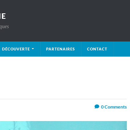
IE
iques
DÉCOUVERTE
PARTENAIRES
CONTACT
0
Comments