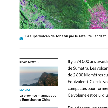
La supervolcan de Toba vu par le satellite Landsat.
Il y a 74 000 ans avait 
READ NEXT →
de Sumatra. Les volcan
de 2 800 kilomètres c
Equivalent). C’est le v
compactés pour former 
MONDE
Ce volume est celui d’
La province magmatique
d’Emeishan en Chine
Pour donner une compar