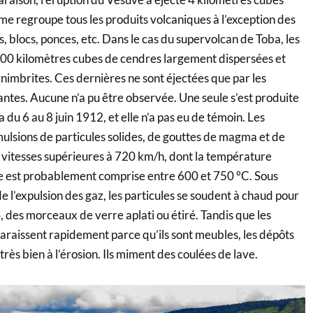
rme regroupe tous les produits volcaniques à l’exception des
, blocs, ponces, etc. Dans le cas du supervolcan de Toba, les
00 kilomètres cubes de cendres largement dispersées et
nimbrites. Ces dernières ne sont éjectées que par les
santes. Aucune n’a pu être observée. Une seule s’est produite
 du 6 au 8 juin 1912, et elle n’a pas eu de témoin. Les
ulsions de particules solides, de gouttes de magma et de
s vitesses supérieures à 720 km/h, dont la température
le est probablement comprise entre 600 et 750 °C. Sous
 de l’expulsion des gaz, les particules se soudent à chaud pour
 des morceaux de verre aplati ou étiré. Tandis que les
araissent rapidement parce qu’ils sont meubles, les dépôts
très bien à l’érosion. Ils miment des coulées de lave.