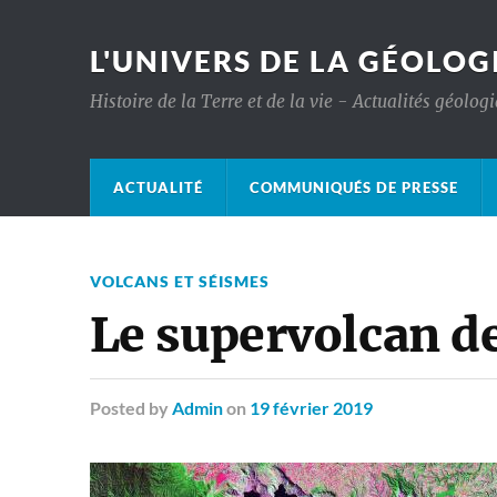
L'UNIVERS DE LA GÉOLOG
Histoire de la Terre et de la vie - Actualités géolog
ACTUALITÉ
COMMUNIQUÉS DE PRESSE
VOLCANS ET SÉISMES
Le supervolcan d
Posted
by
Admin
on
19 février 2019