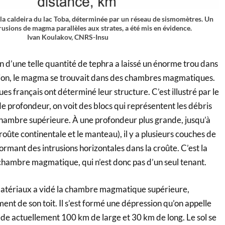
 la caldeira du lac Toba, déterminée par un réseau de sismomètres. Un
ntrusions de magma parallèles aux strates, a été mis en évidence.
Ivan Koulakov, CNRS-Insu
n d’une telle quantité de tephra a laissé un énorme trou dans
lsion, le magma se trouvait dans des chambres magmatiques.
es français ont déterminé leur structure. C’est illustré par le
 profondeur, on voit des blocs qui représentent les débris
 chambre supérieure. À une profondeur plus grande, jusqu’à
roûte continentale et le manteau), il y a plusieurs couches de
mant des intrusions horizontales dans la croûte. C’est la
 chambre magmatique, qui n’est donc pas d’un seul tenant.
 matériaux a vidé la chambre magmatique supérieure,
nt de son toit. Il s’est formé une dépression qu’on appelle
ède actuellement 100 km de large et 30 km de long. Le sol se