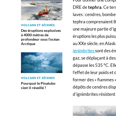
DRE de
tephra
. Ce te
laves : cendres, bombes
tephra comprenaient 8
VOLCANS ET SÉISMES
une majeure partie d’ig
Des éruptions explosives
à 4000 mètres de
éruptions les plus puis
profondeur sous l’océan
au XXe siècle, en Alaska
Arctique
ignimbrites
sont des ém
gaz, se déplaçant à de
dépasse les 535 °C. El
l’effet de leur poids et
VOLCANS ET SÉISMES
former des « fiammes »,
Pourquoi le Pinatubo
dépôts de cendres disp
s’est-il réveillé ?
d’ignimbrites résistent 