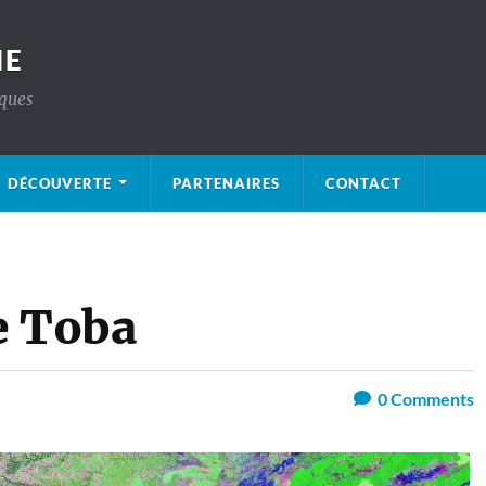
IE
iques
DÉCOUVERTE
PARTENAIRES
CONTACT
e Toba
0
Comments