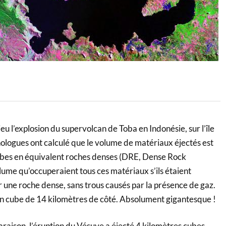
lieu l’explosion du supervolcan de Toba en Indonésie, sur l’île
ologues ont calculé que le volume de matériaux éjectés est
ubes en équivalent roches denses (DRE, Dense Rock
olume qu’occuperaient tous ces matériaux s’ils étaient
une roche dense, sans trous causés par la présence de gaz.
un cube de 14 kilomètres de côté. Absolument gigantesque !
aison, l’éruption du Vésuve a éjecté 4 kilomètres cubes