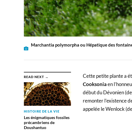
Marchantia polymorpha ou Hépatique des fontain
Cette petite plante a 
READ NEXT →
Cooksonia
en l’honneu
début du Dévonien (de 
remonter l’existence d
appelée le Wenlock (d
HISTOIRE DE LA VIE
Les énigmatiques fossiles
précambriens de
Doushantuo