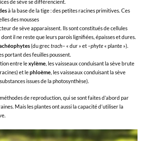
ices de sève se différencient.
des
à la base de la tige : des petites racines primitives. Ces
elles des mousses
eur de sève apparaissent. Ils sont constitués de cellules
dont il ne reste que leurs parois lignifiées, épaisses et dures.
rachéophytes
(du grec
trach
– « dur » et –
phyte
« plante »).
s portant des feuilles poussent.
ction entre le
xylème
, les vaisseaux conduisant la sève brute
racines) et le
phloème
, les vaisseaux conduisant la sève
substances issues de la photosynthèse).
s méthodes de reproduction, qui se sont faites d’abord par
aines. Mais les plantes ont aussi la capacité d’utiliser la
ve.