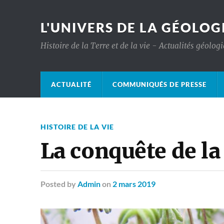
L'UNIVERS DE LA GÉOLOG
Histoire de la Terre et de la vie - Actualités géolog
ACTUALITÉ
COMMUNIQUÉS DE PRESSE
HISTOIRE DE LA VIE
La conquête de la 
Posted
by
Admin
on
2 mars 2019