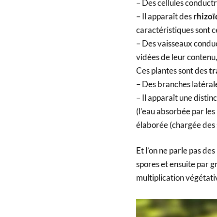
– Des cellules conductr
– Il apparaît des
rhizoï
caractéristiques sont c
– Des vaisseaux conduct
vidées de leur contenu, 
Ces plantes sont des
t
– Des branches latérale
– Il apparaît une distin
(l’eau absorbée par les 
élaborée (chargée des 
Et l’on ne parle pas de
spores et ensuite par gr
multiplication végétati