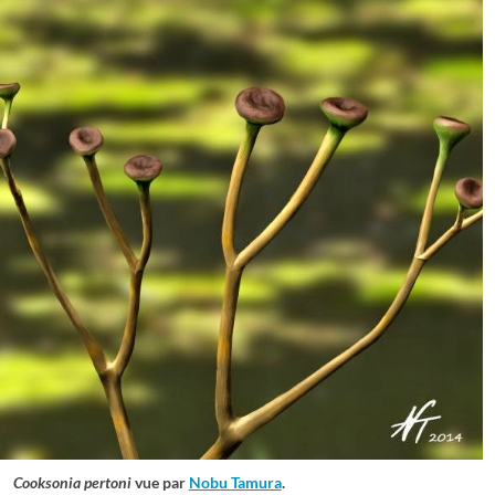
Cooksonia pertoni
vue par
Nobu Tamura
.